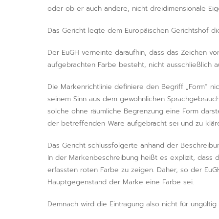
oder ob er auch andere, nicht dreidimensionale Eig
Das Gericht legte dem Europäischen Gerichtshof die
Der EuGH verneinte daraufhin, dass das Zeichen vo
aufgebrachten Farbe besteht, nicht ausschließlich aus 
Die Markenrichtlinie definiere den Begriff „Form“
seinem Sinn aus dem gewöhnlichen Sprachgebrauch z
solche ohne räumliche Begrenzung eine Form darstel
der betreffenden Ware aufgebracht sei und zu klär
Das Gericht schlussfolgerte anhand der Beschreibu
In der Markenbeschreibung heißt es explizit, dass 
erfassten roten Farbe zu zeigen. Daher, so der Eu
Hauptgegenstand der Marke eine Farbe sei.
Demnach wird die Eintragung also nicht für ungülti