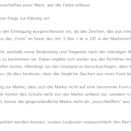
enschaften einer Ware, wie die Farbe erfasse.
se Frage zur Klärung vor:
n der Eintragung ausgeschlossen sei, da das Zeichen, das aus ein
der „Form“ im Sinne des Art. 3 Abs. I. lit. e Ziff. iii der Markenrich
 nicht, weshalb seine Bedeutung und Tragweite nach der ständigen
u bestimmen sei. Dabei ergäbe sich weder aus der Richtlinie no
len könne. Allerdings sei der Umstand zu berücksichtigen, dass e
en, ob dies bedeute, dass das fragliche Zeichen aus einer Form b
ng zur Marke, dass sich die Marke nicht auf eine bestimmte For
die Kontor des Schuhs nicht von der Marke umfasst sei, sondern nu
GH, könne die gegenständliche Marke nicht als „ausschließlich“ 
g erklärt werden können, sodass Louboutin voraussichtlich den Rech